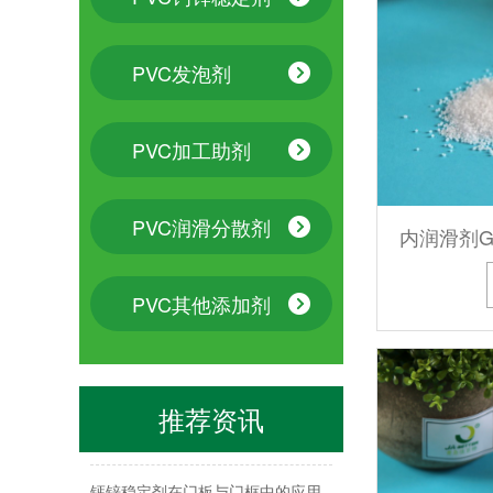
PVC发泡剂
PVC加工助剂
PVC润滑分散剂
内润滑剂G
青岛佳百特：赋能PVC-O管材的“芯”动力
PVC其他添加剂
泰国客户实测｜佳百特全套 PVC 助剂，打造高品质 PVC 门套
佳百特 AC 发泡剂在 PVC 门套生产中的作用
推荐资讯
佳百特助剂赋能 PVC 门套生产
钙锌稳定剂在门板与门框中的应用