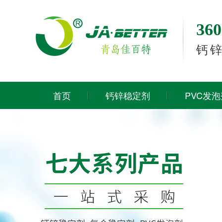
3
钙
首页
钙锌稳定剂
PVC发泡