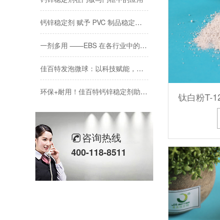
钙锌稳定剂 赋予 PVC 制品稳定高品质
一剂多用 ——EBS 在各行业中的关键作用
佳百特发泡微球：以科技赋能，让每一份材料都 “轻” 而易举
环保+耐用！佳百特钙锌稳定剂助力硬质墙板品质升级
钛白粉T-1
硬质墙板生产优选｜钙锌稳定剂的核心应用
青岛佳百特：赋能PVC-O管材的“芯”动力
咨询热线
400-118-8511
泰国客户实测｜佳百特全套 PVC 助剂，打造高品质 PVC 门套
佳百特 AC 发泡剂在 PVC 门套生产中的作用
佳百特助剂赋能 PVC 门套生产