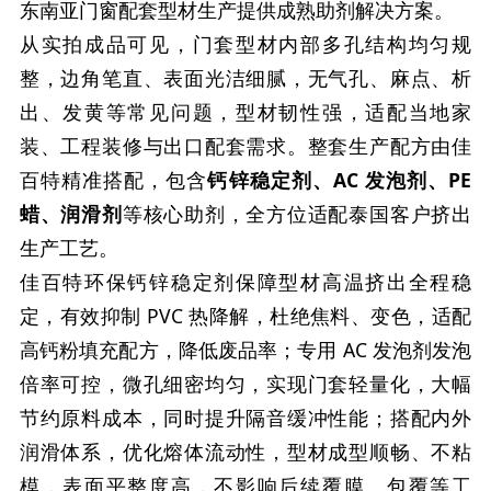
东南亚门窗配套型材生产提供成熟助剂解决方案。
从实拍成品可见，门套型材内部多孔结构均匀规
整，边角笔直、表面光洁细腻，无气孔、麻点、析
出、发黄等常见问题，型材韧性强，适配当地家
装、工程装修与出口配套需求。整套生产配方由佳
百特精准搭配，包含
钙锌稳定剂、AC 发泡剂、PE
蜡、润滑剂
等核心助剂，全方位适配泰国客户挤出
生产工艺。
佳百特环保钙锌稳定剂保障型材高温挤出全程稳
定，有效抑制 PVC 热降解，杜绝焦料、变色，适配
高钙粉填充配方，降低废品率；专用 AC 发泡剂发泡
倍率可控，微孔细密均匀，实现门套轻量化，大幅
节约原料成本，同时提升隔音缓冲性能；搭配内外
润滑体系，优化熔体流动性，型材成型顺畅、不粘
模，表面平整度高，不影响后续覆膜、包覆等工