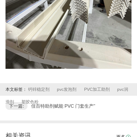
本文标签：
钙锌稳定剂
pvc发泡剂
PVC加工助剂
pvc润
滑剂
塑胶色粉
下一篇:
佳百特助剂赋能 PVC 门套生产"
相关资讯
更多