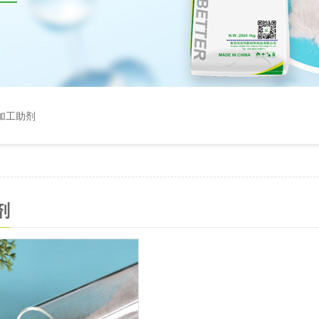
C加工助剂
剂