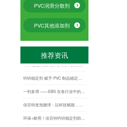
PVC润滑分散剂
青岛佳百特：赋能PVC-O管材的“芯”动力
泰国客户实测｜佳百特全套 PVC 助剂，打造高品质 PVC 门套
PVC其他添加剂
佳百特 AC 发泡剂在 PVC 门套生产中的作用
佳百特助剂赋能 PVC 门套生产
推荐资讯
钙锌稳定剂在门板与门框中的应用
钙锌稳定剂 赋予 PVC 制品稳定高品质
一剂多用 ——EBS 在各行业中的关键作用
佳百特发泡微球：以科技赋能，让每一份材料都 “轻” 而易举
环保+耐用！佳百特钙锌稳定剂助力硬质墙板品质升级