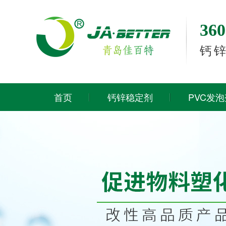
3
钙
首页
钙锌稳定剂
PVC发泡